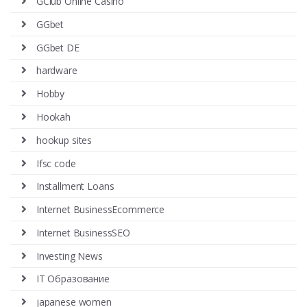
GClub Online Casino
GGbet
GGbet DE
hardware
Hobby
Hookah
hookup sites
Ifsc code
Installment Loans
Internet BusinessEcommerce
Internet BusinessSEO
Investing News
IT Образование
japanese women