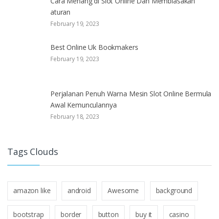
Cara Menang di Slot Online Dan Membiasakan
aturan
February 19, 2023
Best Online Uk Bookmakers
February 19, 2023
Perjalanan Penuh Warna Mesin Slot Online Bermula
Awal Kemunculannya
February 18, 2023
Tags Clouds
amazon like
android
Awesome
background
bootstrap
border
button
buy it
casino