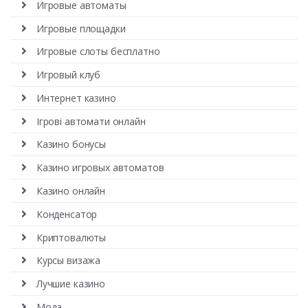
Игровые автоматы
Игровые площадки
Игровые слоты бесплатно
Игровый клуб
Интернет казино
Ігрові автомати онлайн
Казино бонусы
Казино игровых автоматов
Казино онлайн
Конденсатор
Криптовалюты
Курсы визажа
Лучшие казино
Мода