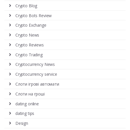
Crypto Blog
Crypto Bots Review
Crypto Exchange
Crypto News
Crypto Reviews
Crypto Trading
Cryptocurrency News
Cryptocurrency service
Cлоти ігрові автомати
Cлоти на гроші
dating online
dating tips
Design