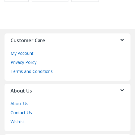
Customer Care
My Account
Privacy Policy
Terms and Conditions
About Us
About Us
Contact Us
Wishlist